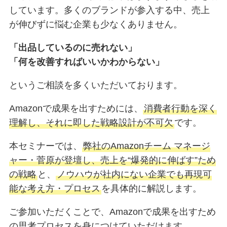
しています。多くのブランドが参入する中、売上
が伸びずに悩む企業も少なくありません。
「出品しているのに売れない」
「何を改善すればいいかわからない」
というご相談を多くいただいております。
Amazonで成果を出すためには、
消費者行動を深く
理解し、それに即した戦略設計が不可欠
です。
本セミナーでは、
弊社のAmazonチーム マネージ
ャー・菅原が登壇し、売上を“爆発的に伸ばす”ため
の戦略
と、
ノウハウが社内にない企業でも再現可
能な考え方・プロセス
を具体的に解説します。
ご参加いただくことで、Amazonで成果を出すため
の思考プロセスを身につけていただけます。