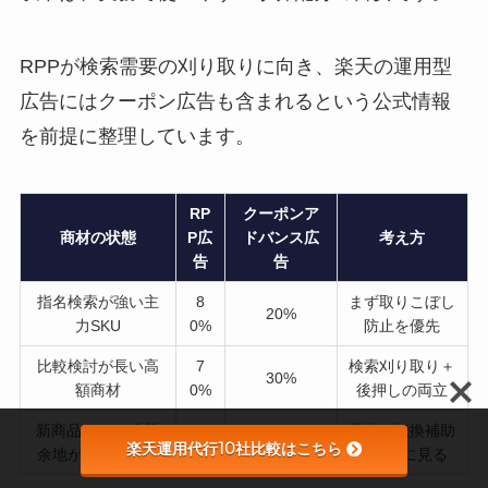
RPPが検索需要の刈り取りに向き、楽天の運用型
広告にはクーポン広告も含まれるという公式情報
を前提に整理しています。
RP
クーポンア
商材の状態
P広
ドバンス広
考え方
告
告
指名検索が強い主
8
まず取りこぼし
20%
力SKU
0%
防止を優先
比較検討が長い高
7
検索刈り取り＋
30%
額商材
0%
後押しの両立
新商品・CVR改善
6
露出と転換補助
40%
楽天運用代行10社比較はこちら
余地が大きい商品
0%
を厚めに見る