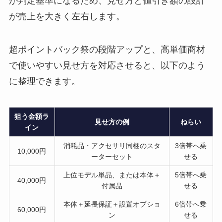
が判定基準になるため、見せ方と値引き額の設計
が売上を大きく左右します。
超ポイントバック祭の段階アップと、高単価商材
で使いやすい見せ方を対応させると、以下のよう
に整理できます。
狙う金額ラ
見せ方の例
ねらい
イン
消耗品・アクセサリ同梱のスタ
3倍帯へ乗
10,000円
ーターセット
せる
上位モデル単品、または本体＋
5倍帯へ乗
40,000円
付属品
せる
本体＋延長保証＋設置オプショ
6倍帯へ乗
60,000円
ン
せる