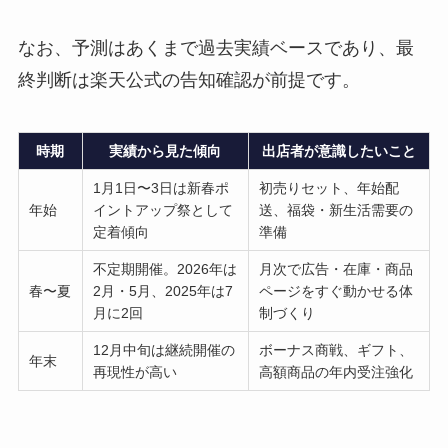
なお、予測はあくまで過去実績ベースであり、最
終判断は楽天公式の告知確認が前提です。
時期
実績から見た傾向
出店者が意識したいこと
1月1日〜3日は新春ポ
初売りセット、年始配
年始
イントアップ祭として
送、福袋・新生活需要の
定着傾向
準備
不定期開催。2026年は
月次で広告・在庫・商品
春〜夏
2月・5月、2025年は7
ページをすぐ動かせる体
月に2回
制づくり
12月中旬は継続開催の
ボーナス商戦、ギフト、
年末
再現性が高い
高額商品の年内受注強化