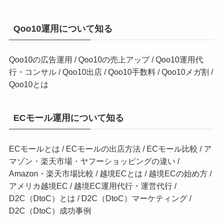
Qoo10運用について知る
Qoo10の広告運用
/
Qoo10の売上アップ
/
Qoo10運用代
行・コンサル
/
Qoo10出店
/
Qoo10手数料
/
Qoo10メガ割
/
Qoo10とは
ECモール運用について知る
ECモールとは
/
ECモールの出店方法
/
ECモール比較
/
ア
マゾン・楽天市場・ヤフーショッピングの違い
/
Amazon・楽天市場比較
/
越境ECとは
/
越境ECの始め方
/
アメリカ越境EC
/
越境EC運用代行・運営代行
/
D2C（DtoC）とは
/
D2C（DtoC）マーケティング
/
D2C（DtoC）成功事例