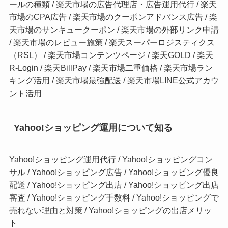
ールの種類
/
楽天市場の広告代理店・広告運用代行
/
楽天
市場のCPA広告
/
楽天市場のクーポンアドバンス広告
/
楽
天市場のサンキュークーポン
/
楽天市場の外部リンク申請
/
楽天市場のレビュー施策
/
楽天スーパーロジスティクス
（RSL）
/
楽天市場コンテンツページ
/
楽天GOLD
/
楽天
R-Login
/
楽天BillPay
/
楽天市場二重価格
/
楽天市場ラン
キング活用
/
楽天市場最強配送
/
楽天市場LINE公式アカウ
ント活用
Yahoo!ショッピング運用について知る
Yahoo!ショッピング運用代行
/
Yahoo!ショッピングコン
サル
/
Yahoo!ショッピング広告
/
Yahoo!ショッピング優良
配送
/
Yahoo!ショッピング出店
/
Yahoo!ショッピング出店
審査
/
Yahoo!ショッピング手数料
/
Yahoo!ショッピングで
売れない理由と対策
/
Yahoo!ショッピングの出店メリッ
ト