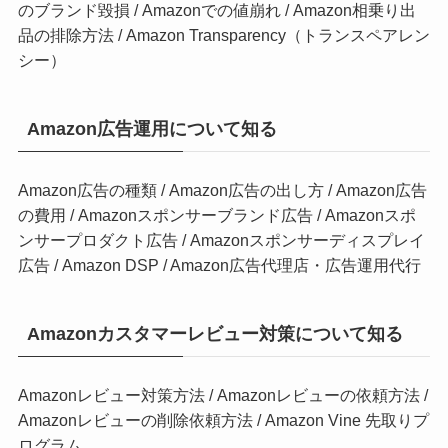
のブランド毀損
/
Amazonでの値崩れ
/
Amazon相乗り出
品の排除方法
/
Amazon Transparency（トランスペアレン
シー）
Amazon広告運用について知る
Amazon広告の種類
/
Amazon広告の出し方
/
Amazon広告
の費用
/
Amazonスポンサーブランド広告
/
Amazonスポ
ンサープロダクト広告
/
Amazonスポンサーディスプレイ
広告
/
Amazon DSP
/
Amazon広告代理店・広告運用代行
Amazonカスタマーレビュー対策について知る
Amazonレビュー対策方法
/
Amazonレビューの依頼方法
/
Amazonレビューの削除依頼方法
/
Amazon Vine 先取りプ
ログラム