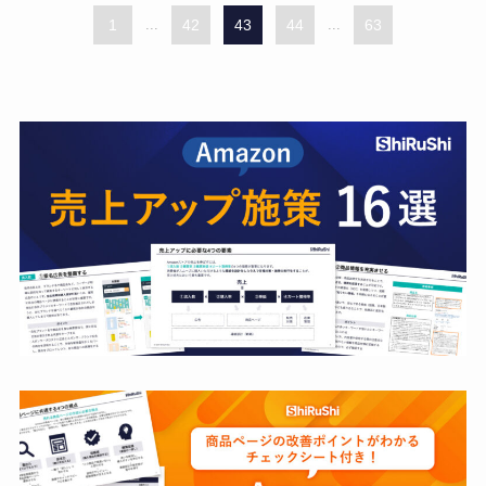
1
...
42
43
44
...
63